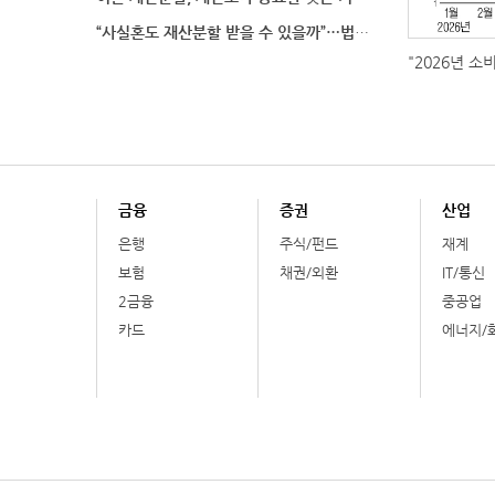
“사실혼도 재산분할 받을 수 있을까”…법원이 살펴보는
"2026년 소
금융
증권
산업
은행
주식/펀드
재계
보험
채권/외환
IT/통신
2금융
중공업
카드
에너지/