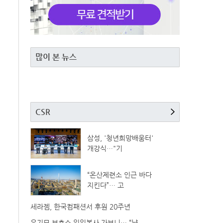
많이 본 뉴스
CSR
삼성, '청년희망배움터'
개강식…"기
“온산제련소 인근 바다
지킨다”… 고
세라젬, 한국컴패션서 후원 20주년
유기묘 보호소 일일봉사 가보니… “냥