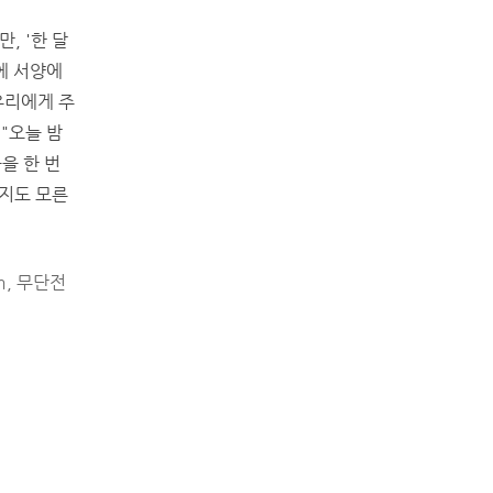
, '한 달
에 서양에
우리에게 주
 "오늘 밤
을 한 번
일지도 모른
m, 무단전