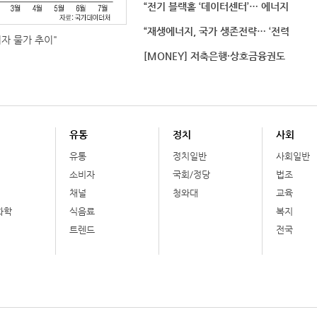
“전기 블랙홀 ‘데이터센터’… 에너지
“재생에너지, 국가 생존전략… ‘전력
비자 물가 추이"
[MONEY] 저축은행·상호금융권도
유통
정치
사회
유통
정치일반
사회일반
소비자
국회/정당
법조
채널
청와대
교육
화학
식음료
복지
트렌드
전국