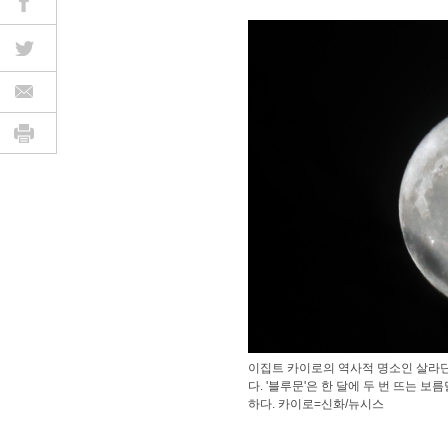
이집트 카이로의 역사적 명소인 살라딘 
다. '블루문'은 한 달에 두 번 뜨는 
하다. 카이로=신화/뉴시스