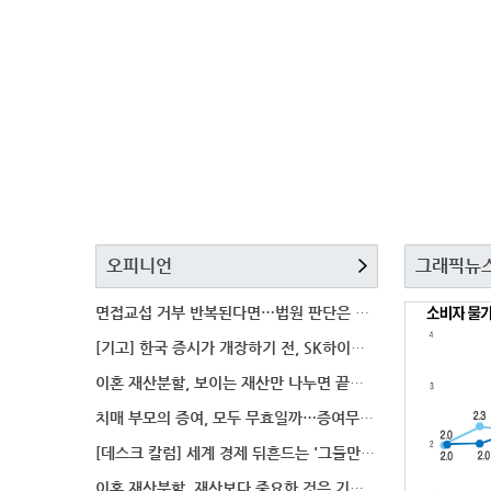
오피니언
그래픽뉴
면접교섭 거부 반복된다면…법원 판단은 달라질까
[기고] 한국 증시가 개장하기 전, SK하이닉스 가격은
이혼 재산분할, 보이는 재산만 나누면 끝일까…숨겨진 자
치매 부모의 증여, 모두 무효일까…증여무효 분쟁에서 법
[데스크 칼럼] 세계 경제 뒤흔드는 '그들만의 언어'
이혼 재산분할, 재산보다 중요한 것은 기여도 입증