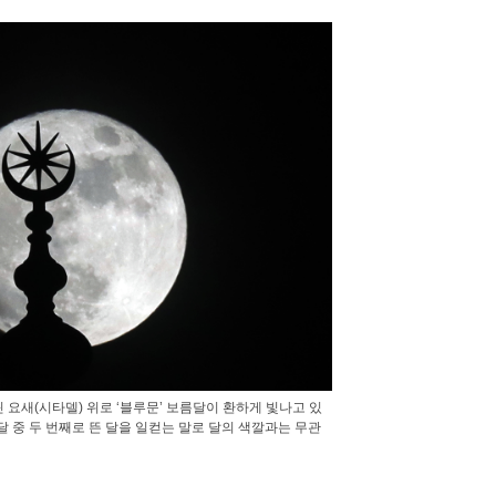
요새(시타델) 위로 ‘블루문’ 보름달이 환하게 빛나고 있
보름달 중 두 번째로 뜬 달을 일컫는 말로 달의 색깔과는 무관