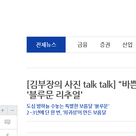
전체뉴스
금융
증권
산업
[김부장의 사진 talk talk]
'블루문 리추얼'
도심 밤하늘 수놓는 특별한 보름달 '블루문'
2~3년에 단 한 번, ‘희귀성’이 만든 보름달