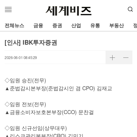
메
뉴
열
전체뉴스
금융
증권
산업
유통
부동산
기
[인사] IBK투자증권
2026-06-01 08:45:29
◇임원 승진(전무)
▲준법감시본부장(준법감시인 겸 CPO) 김재교
◇임원 전보(전무)
▲금융소비자보호본부장(CCO) 문찬걸
◇임원 신규선임(상무대우)
▲리스크관리본부장(CRO) 김민기