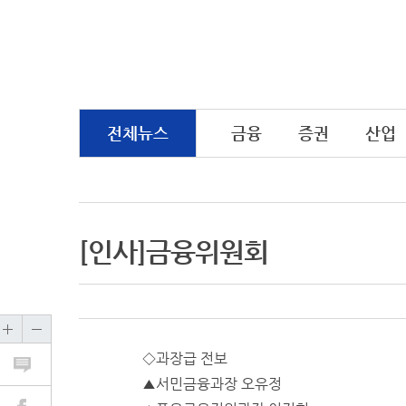
전체뉴스
금융
증권
산업
[인사]금융위원회
◇과장급 전보
▲서민금융과장 오유정