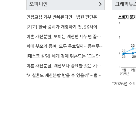
오피니언
그래픽뉴
면접교섭 거부 반복된다면…법원 판단은 달라질까
[기고] 한국 증시가 개장하기 전, SK하이닉스 가격은
이혼 재산분할, 보이는 재산만 나누면 끝일까…숨겨진 자
치매 부모의 증여, 모두 무효일까…증여무효 분쟁에서 법
[데스크 칼럼] 세계 경제 뒤흔드는 '그들만의 언어'
이혼 재산분할, 재산보다 중요한 것은 기여도 입증
“사실혼도 재산분할 받을 수 있을까”…법원이 살펴보는
"2026년 소