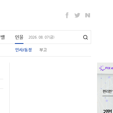
라밸
인물
2026
.
08
.
07
(금)
인사/동정
부고