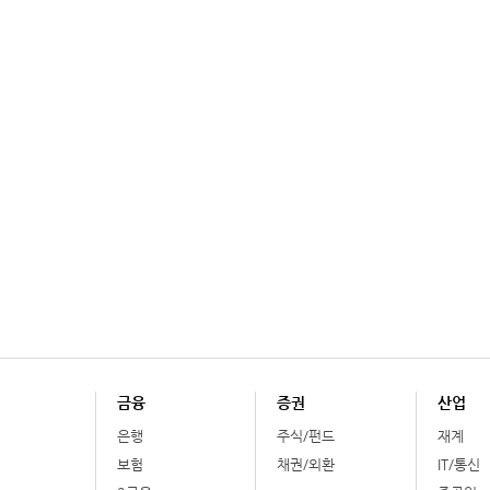
금융
증권
산업
은행
주식/펀드
재계
보험
채권/외환
IT/통신