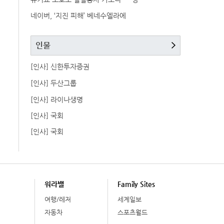
네이버, ‘지진 피해’ 베네수엘라에
인물
[인사] 신한투자증권
[인사] 두산그룹
[인사] 라이나생명
[인사] 국회
[인사] 국회
워라밸
Family Sites
여행/레저
세계일보
자동차
스포츠월드