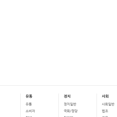
유통
정치
사회
유통
정치일반
사회일반
소비자
국회/정당
법조