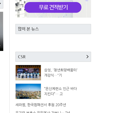
많이 본 뉴스
총
CSR
삼성, '청년희망배움터'
개강식…"기
“온산제련소 인근 바다
지킨다”… 고
세라젬, 한국컴패션서 후원 20주년
유기묘 보호소 일일봉사 가보니… “냥