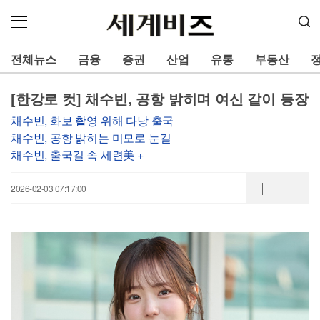
메
뉴
열
전체뉴스
금융
증권
산업
유통
부동산
기
[한강로 컷] 채수빈, 공항 밝히며 여신 같이 등장
채수빈, 화보 촬영 위해 다낭 출국
채수빈, 공항 밝히는 미모로 눈길
채수빈, 출국길 속 세련美 +
2026-02-03 07:17:00