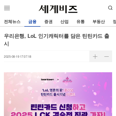
메
뉴
열
전체뉴스
금융
증권
산업
유통
부동산
기
우리은행, LoL 인기캐릭터를 담은 틴틴카드 출
시
2025-08-19 17:07:18