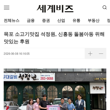
메
뉴
열
전체뉴스
금융
증권
산업
유통
부동산
기
목포 소고기맛집 석정원, 신흥동 돌봄아동 위해
맛있는 후원
2026-06-08 16:16:05