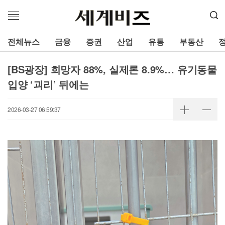
메
뉴
열
전체뉴스
금융
증권
산업
유통
부동산
기
[BS광장] 희망자 88%, 실제론 8.9%… 유기동물
입양 ‘괴리’ 뒤에는
2026-03-27 06:59:37